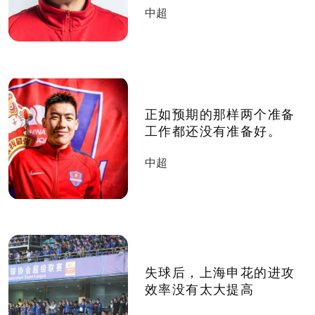
中超
正如预期的那样两个准备
工作都还没有准备好。
中超
失球后，上海申花的进攻
效率没有太大提高