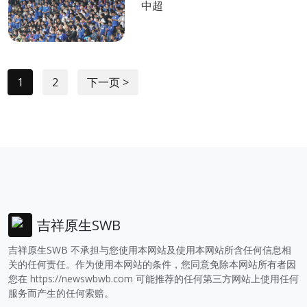
中超
1
2
下一页 >
吉祥原生SWB
吉祥原生SWB 不承担与您使用本网站及使用本网站所含任何信息相
关的任何责任。作为使用本网站的条件，您同意免除本网站所有者因
您在
https://newswbwb.com
可能推荐的任何第三方网站上使用任何
服务而产生的任何索赔。