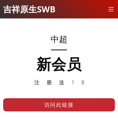
吉祥原生SWB
中超
新会员
注册送18
访问此链接