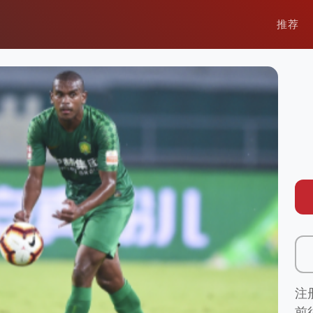
推荐
注
前