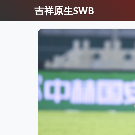
吉祥原生SWB