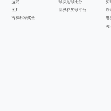
游戏
球探足球比分
买
图片
世界杯买球平台
靠
吉祥独家奖金
电
p