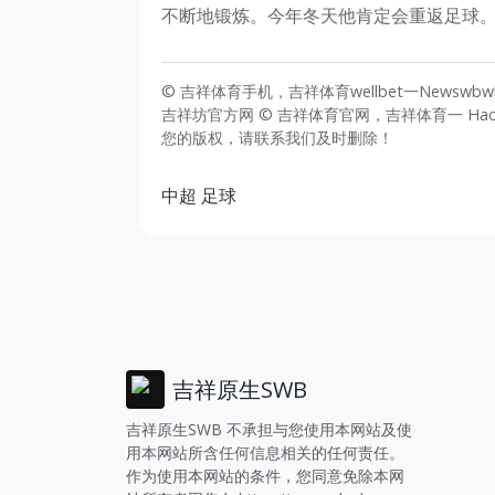
不断地锻炼。今年冬天他肯定会重返足球。
© 吉祥体育手机，吉祥体育wellbet一Newswbwb
吉祥坊官方网 © 吉祥体育官网，吉祥体育一 Ha
您的版权，请联系我们及时删除！
中超
足球
吉祥原生SWB
吉祥原生SWB 不承担与您使用本网站及使
用本网站所含任何信息相关的任何责任。
作为使用本网站的条件，您同意免除本网