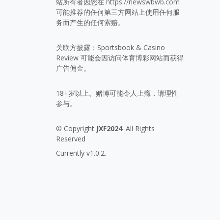
站所有者因您在
https://newswbwb.com
可能推荐的任何第三方网站上使用任何服
务而产生的任何索赔。
关联方披露：Sportsbook & Casino
Review 可能会因访问体育博彩网站而获得
广告佣金。
18+岁以上。赌博可能令人上瘾，请理性
参与。
© Copyright
JXF2024
. All Rights
Reserved
Currently v1.0.2.