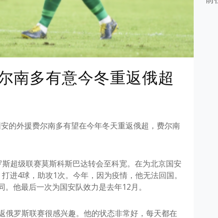
尔南多有意今冬重返俄超
国安的外援费尔南多有望在今年冬天重返俄超，费尔南
从俄罗斯超级联赛莫斯科斯巴达转会至科宽。在为北京国安
，打进4球，助攻1次。今年，因为疫情，他无法回国。
同。他最后一次为国安队效力是去年12月。
重返俄罗斯联赛很感兴趣。他的状态非常好，每天都在