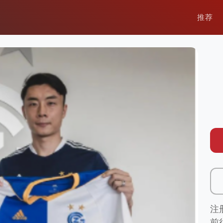
推荐
注
前