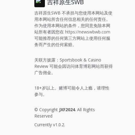
吉祥原生SWB
吉祥原生SWB 不承担与您使用本网站及使
用本网站所含任何信息相关的任何责任。
作为使用本网站的条件，您同意免除本网
站所有者因您在
https://newswbwb.com
可能推荐的任何第三方网站上使用任何服
务而产生的任何索赔。
关联方披露：Sportsbook & Casino
Review 可能会因访问体育博彩网站而获得
广告佣金。
18+岁以上。赌博可能令人上瘾，请理性
参与。
© Copyright
JXF2024
. All Rights
Reserved
Currently v1.0.2.