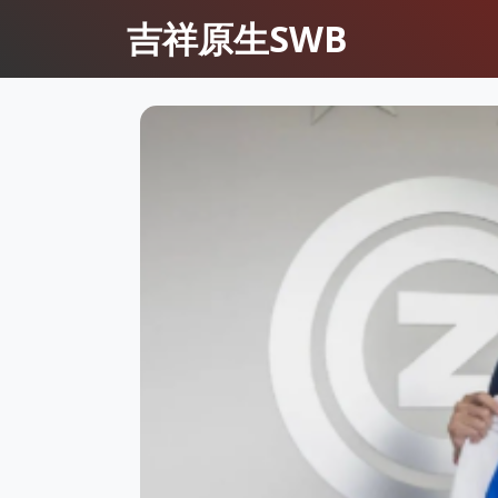
吉祥原生SWB