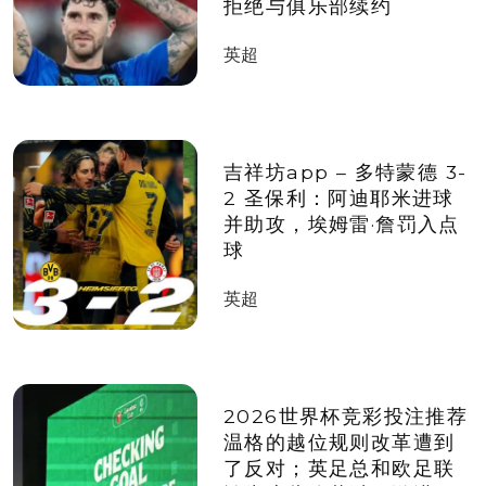
拒绝与俱乐部续约
英超
吉祥坊app – 多特蒙德 3-
2 圣保利：阿迪耶米进球
并助攻，埃姆雷·詹罚入点
球
英超
2026世界杯竞彩投注推荐
温格的越位规则改革遭到
了反对；英足总和欧足联