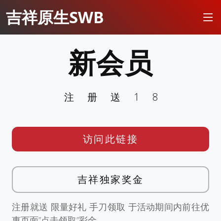
吉祥原生SWB
新会员
注册送18
访问此链接
吉祥独家奖金
注册就送 限量好礼 手刀领取 于活动期间内前往优
惠页面”点击领取”彩金。