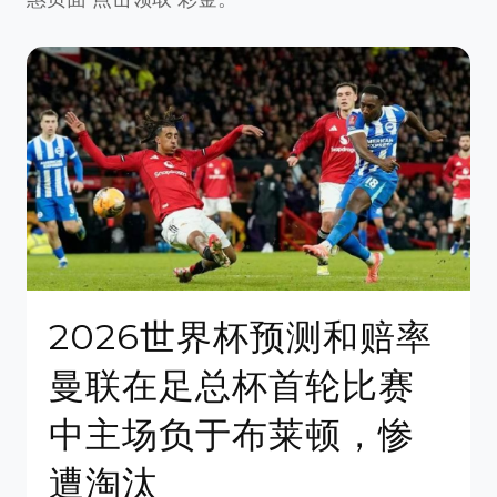
2026世界杯预测和赔率
曼联在足总杯首轮比赛
中主场负于布莱顿，惨
遭淘汰