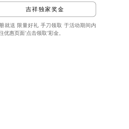
吉祥独家奖金
册就送 限量好礼 手刀领取 于活动期间内
往优惠页面”点击领取”彩金。