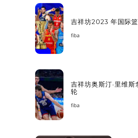
吉祥坊2023 年国
fiba
吉祥坊奥斯汀·里维斯
轮
fiba