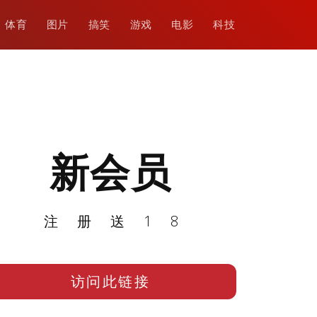
体育
图片
搞笑
游戏
电影
科技
新会员
注册送18
访问此链接