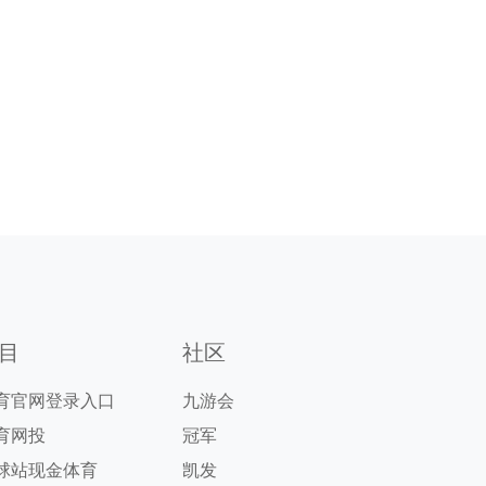
目
社区
育官网登录入口
九游会
育网投
冠军
球站现金体育
凯发