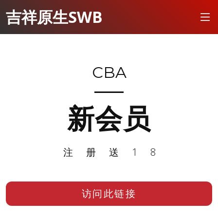
吉祥原生SWB
CBA
新会员
注册送18
访问此链接