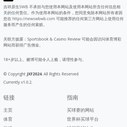
吉祥原生SWB 不承担与您使用本网站及使用本网站所含任何信息相
关的任何责任。作为使用本网站的条件，您同意免除本网站所有者因
您在
https://newswbwb.com
可能推荐的任何第三方网站上使用任何
服务而产生的任何索赔。
关联方披露：Sportsbook & Casino Review 可能会因访问体育博彩
网站而获得广告佣金。
18+岁以上。赌博可能令人上瘾，请理性参与。
© Copyright
JXF2024
. All Rights Reserved
Currently v1.0.2.
链接
指南
主页
买球赛的网站
体育
世界杯买球平台