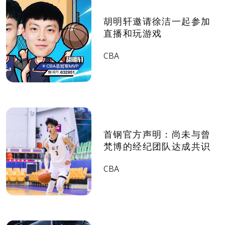
胡明轩邀请徐洁一起参加
直播和玩游戏
CBA
首钢官方声明：尚未与曾
梵博的经纪团队达成共识
CBA