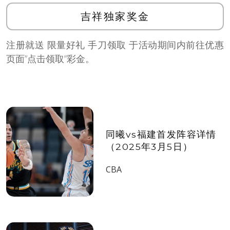
吉祥独家奖金
注册就送 限量好礼 手刀领取 于活动期间内前往优惠
页面”点击领取”彩金。
同曦vs福建首发阵容详情
（2025年3月5日）
CBA