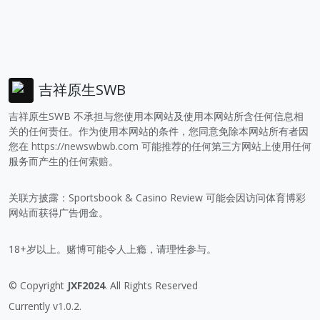
吉祥原生SWB
吉祥原生SWB 不承担与您使用本网站及使用本网站所含任何信息相
关的任何责任。作为使用本网站的条件，您同意免除本网站所有者因
您在
https://newswbwb.com
可能推荐的任何第三方网站上使用任何
服务而产生的任何索赔。
关联方披露：Sportsbook & Casino Review 可能会因访问体育博彩
网站而获得广告佣金。
18+岁以上。赌博可能令人上瘾，请理性参与。
© Copyright
JXF2024
. All Rights Reserved
Currently v1.0.2.