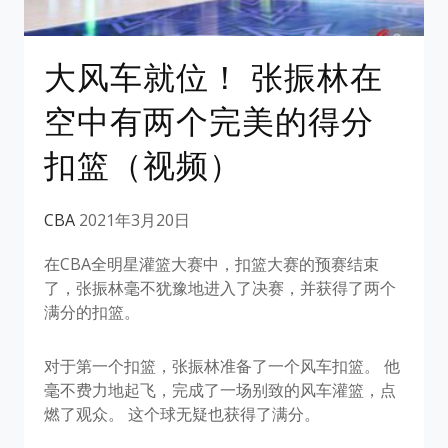
大风车就位！ 张振林在
空中有两个完美的得分
扣篮（视频）
CBA
2021年3月20日
在CBA全明星灌篮大赛中，扣篮大赛的预赛结束
了，张振林毫不犹豫地进入了决赛，并获得了两个
满分的扣篮。
对于第一个扣篮，张振林准备了一个风车扣篮。 他
毫不费力地起飞，完成了一场别致的风车灌篮，点
燃了观众。 这个球无疑也获得了满分。