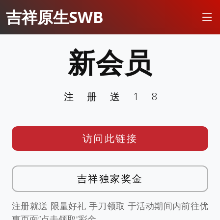
吉祥原生SWB
新会员
注册送18
访问此链接
吉祥独家奖金
注册就送 限量好礼 手刀领取 于活动期间内前往优
惠页面”点击领取”彩金。