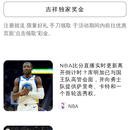
吉祥独家奖金
注册就送 限量好礼 手刀领取 于活动期间内前往优惠
页面”点击领取”彩金。
NBA比分直播实时更新离
开倒计时？库明加已与国
王队高管会面，并向勇士
队提供萨里奇、卡特和一
个首轮选秀权。
NBA