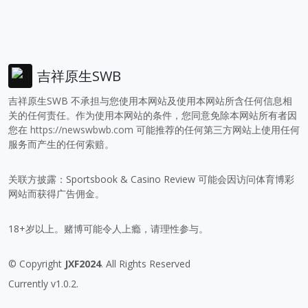
吉祥原生SWB
吉祥原生SWB 不承担与您使用本网站及使用本网站所含任何信息相
关的任何责任。作为使用本网站的条件，您同意免除本网站所有者因
您在
https://newswbwb.com
可能推荐的任何第三方网站上使用任何
服务而产生的任何索赔。
关联方披露：Sportsbook & Casino Review 可能会因访问体育博彩
网站而获得广告佣金。
18+岁以上。赌博可能令人上瘾，请理性参与。
© Copyright
JXF2024
. All Rights Reserved
Currently v1.0.2.