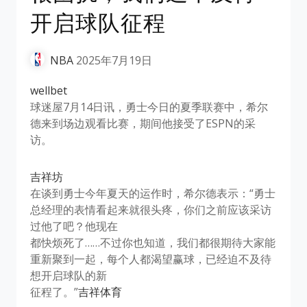
开启球队征程
NBA
2025年7月19日
wellbet
球迷屋7月14日讯，勇士今日的夏季联赛中，希尔
德来到场边观看比赛，期间他接受了ESPN的采
访。
吉祥坊
在谈到勇士今年夏天的运作时，希尔德表示：“勇士
总经理的表情看起来就很头疼，你们之前应该采访
过他了吧？他现在
都快烦死了……不过你也知道，我们都很期待大家能
重新聚到一起，每个人都渴望赢球，已经迫不及待
想开启球队的新
征程了。”
吉祥体育