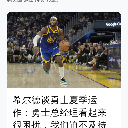
希尔德谈勇士夏季运
作：勇士总经理看起来
很困扰，我们迫不及待