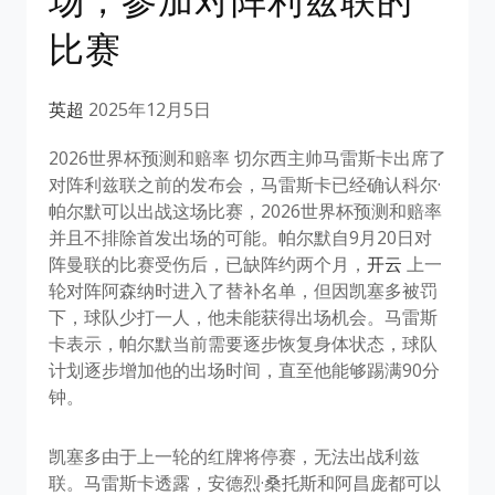
场，参加对阵利兹联的
比赛
英超
2025年12月5日
2026世界杯预测和赔率 切尔西主帅马雷斯卡出席了
对阵利兹联之前的发布会，马雷斯卡已经确认科尔·
帕尔默可以出战这场比赛，2026世界杯预测和赔率
并且不排除首发出场的可能。帕尔默自9月20日对
阵曼联的比赛受伤后，已缺阵约两个月，
开云
上一
轮对阵阿森纳时进入了替补名单，但因凯塞多被罚
下，球队少打一人，他未能获得出场机会。马雷斯
卡表示，帕尔默当前需要逐步恢复身体状态，球队
计划逐步增加他的出场时间，直至他能够踢满90分
钟。
凯塞多由于上一轮的红牌将停赛，无法出战利兹
联。马雷斯卡透露，安德烈·桑托斯和阿昌庞都可以