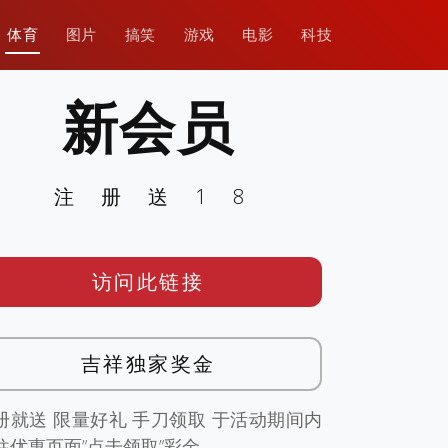
体育
图片
搞笑
游戏
电影
科技
新会员
注册送18
访问此链接
吉祥独家奖金
册就送 限量好礼 手刀领取 于活动期间内
往优惠页面”点击领取”彩金。