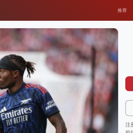
推荐
注
前