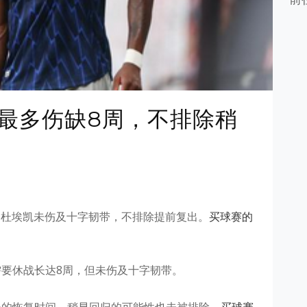
最多伤缺8周，不排除稍
，马杜埃凯未伤及十字韧带，不排除提前复出。
买球赛的
要休战长达8周，但未伤及十字韧带。
长的恢复时间，稍早回归的可能性也未被排除。
买球赛