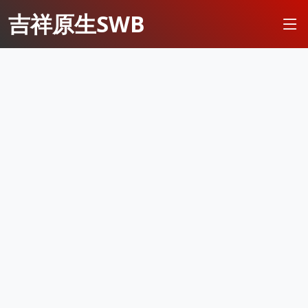
吉祥原生SWB
新会员
注册送18
访问此链接