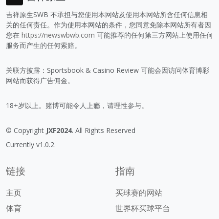
吉祥原生SWB 不承担与您使用本网站及使用本网站所含任何信息相
关的任何责任。作为使用本网站的条件，您同意免除本网站所有者因
您在
https://newswbwb.com
可能推荐的任何第三方网站上使用任何
服务而产生的任何索赔。
关联方披露：Sportsbook & Casino Review 可能会因访问体育博彩
网站而获得广告佣金。
18+岁以上。赌博可能令人上瘾，请理性参与。
© Copyright
JXF2024
. All Rights Reserved
Currently v1.0.2.
链接
指南
主页
买球赛的网站
体育
世界杯买球平台