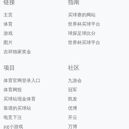
链接
指南
主页
买球赛的网站
体育
世界杯买球平台
游戏
球探足球比分
图片
世界杯买球平台
吉祥独家奖金
项目
社区
体育官网登录入口
九游会
体育网投
冠军
买球站现金体育
凯发
靠谱的买球站
优博
电竞下注
开云
pg小游戏
万博