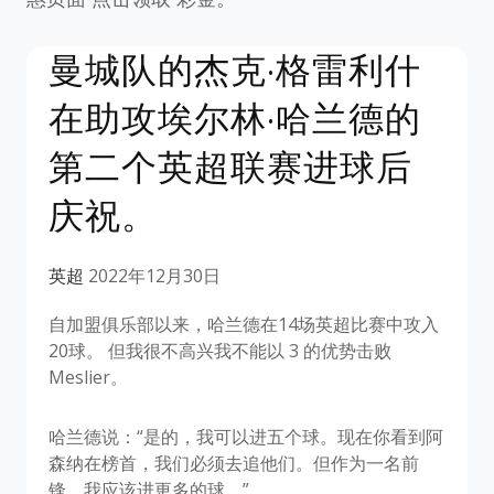
曼城队的杰克·格雷利什
在助攻埃尔林·哈兰德的
第二个英超联赛进球后
庆祝。
英超
2022年12月30日
自加盟俱乐部以来，哈兰德在14场英超比赛中攻入
20球。 但我很不高兴我不能以 3 的优势击败
Meslier。
哈兰德说：“是的，我可以进五个球。现在你看到阿
森纳在榜首，我们必须去追他们。但作为一名前
锋，我应该进更多的球。”