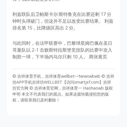
利兹联队后卫帕斯卡尔·斯特鲁克在比赛还剩 17 分
钟时头球破门，但这并不足以改变比赛结果。 利兹
排名第 15，比降级区高出 2 分。
与此同时，在法甲联赛中，巴黎球星姆巴佩在圣日
耳曼队以 2-1 击败斯特拉斯堡竞技队的比赛中攻入
制胜一球，下半场内马尔只剩 10 人。 两张黄页
© 吉祥体育手机，吉祥体育wellbet一Newswbwb © 吉祥
坊APP手机吉祥坊WELLBET【访问smartjxf.com】吉祥
坊官方网 © 吉祥体育官网，吉祥体育一 Haohaowb 版权
申明 本文不代表我们的观点。如果这篇转载侵犯您的版
权，请联系我们及时删除！