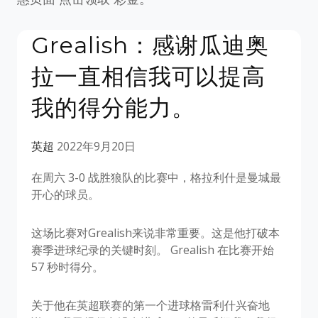
Grealish：感谢瓜迪奥
拉一直相信我可以提高
我的得分能力。
英超
2022年9月20日
在周六 3-0 战胜狼队的比赛中，格拉利什是曼城最
开心的球员。
这场比赛对Grealish来说非常重要。这是他打破本
赛季进球纪录的关键时刻。 Grealish 在比赛开始
57 秒时得分。
关于他在英超联赛的第一个进球格雷利什兴奋地