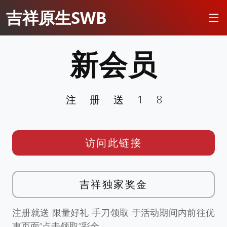
吉祥原生SWB
新会员
注册送18
访问此链接
吉祥独家奖金
注册就送 限量好礼 手刀领取 于活动期间内前往优
惠页面”点击领取”彩金。