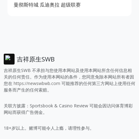
曼彻斯特城
瓜迪奥拉
超级联赛
吉祥原生SWB
吉祥原生SWB 不承担与您使用本网站及使用本网站所含任何信息相
关的任何责任。作为使用本网站的条件，您同意免除本网站所有者因
您在
https://newswbwb.com
可能推荐的任何第三方网站上使用任何
服务而产生的任何索赔。
关联方披露：Sportsbook & Casino Review 可能会因访问体育博彩
网站而获得广告佣金。
18+岁以上。赌博可能令人上瘾，请理性参与。