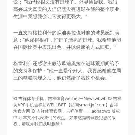
说： “我已经很久没有进球了。外界质疑我。我很
高兴成为真实的人但仍然没有进球在我的整个职业
生涯中我想我会让它变得更强大。”
一直支持格拉利什的瓜迪奥拉也对他的球员感到满
意：“他踢得很好，打进了漂亮的进球。我希望他能
在国际比赛中表现出色，并以健康的方式回归。”
格雷利什还感谢主教练瓜迪奥拉在进球荒期间给予
的支持和保护：“他一直是个好人。我要感谢他在周
三的糟糕表现之后，他仍然给了我这个机会。”
© 吉祥体育手机，吉祥体育wellbet一Newswbwb © 吉祥
坊APP手机吉祥坊WELLBET【访问smartjxf.com】吉祥
坊官方网 © 吉祥体育官网，吉祥体育一 Haohaowb 版权
申明 本文不代表我们的观点。如果这篇转载侵犯您的版
权，请联系我们及时删除！