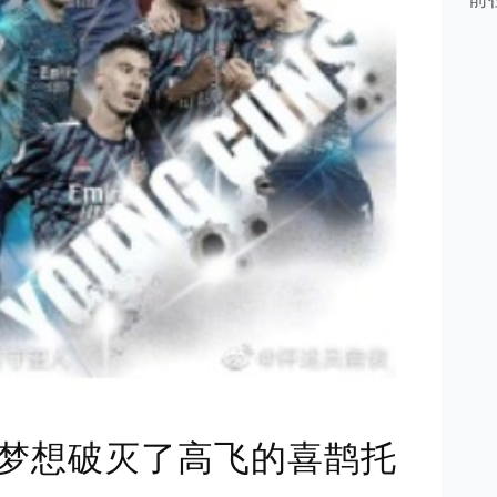
梦想破灭了高飞的喜鹊托