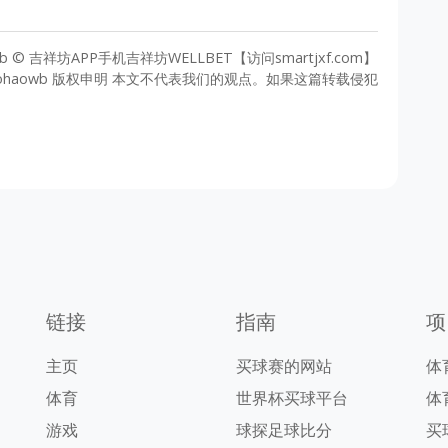
 © 吉祥坊APP手机吉祥坊WELLBET【访问smartjxf.com】
ohaowb 版权申明 本文不代表我们的观点。如果这篇转载侵犯
链接
指南
项
主页
买球赛的网站
体
体育
世界杯买球平台
体
游戏
球探足球比分
买