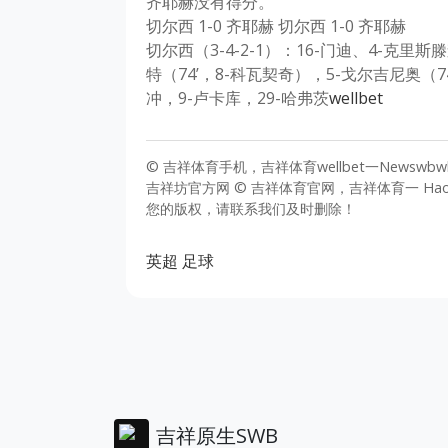
齐耶赫没有得分。
切尔西 1-0 齐耶赫 切尔西 1-0 齐耶赫
切尔西（3-4-2-1）：16-门迪、4-克里斯
特（74’，8-科瓦契奇），5-戈尔吉尼奥（74’
冲，9-卢卡库，29-哈弗茨
wellbet
© 吉祥体育手机，吉祥体育wellbet一Newswbwb
吉祥坊官方网 © 吉祥体育官网，吉祥体育一 Ha
您的版权，请联系我们及时删除！
英超
足球
吉祥原生SWB