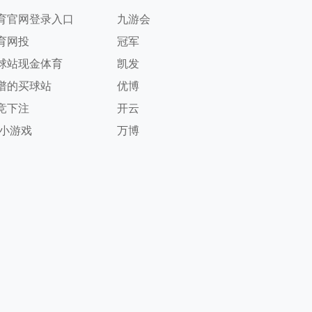
育官网登录入口
九游会
育网投
冠军
球站现金体育
凯发
谱的买球站
优博
竞下注
开云
g小游戏
万博