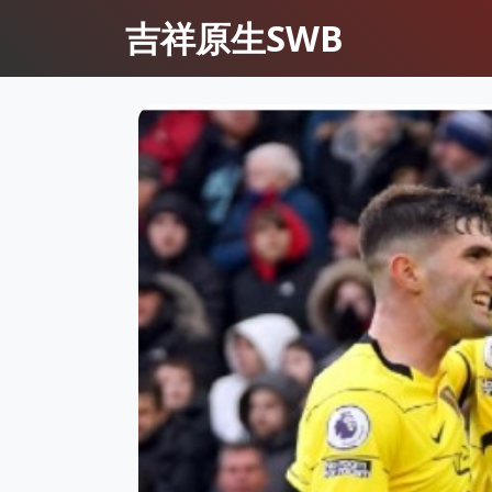
吉祥原生SWB