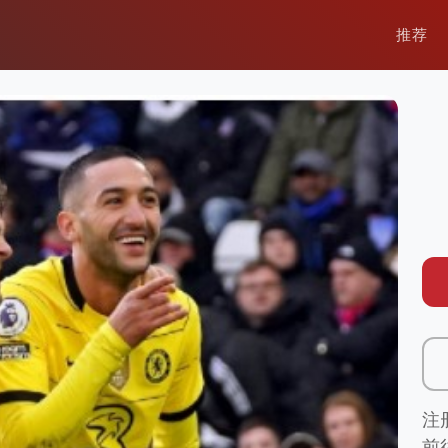
推荐
注
前