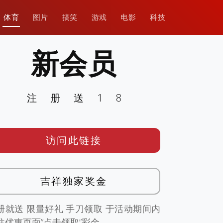
体育
图片
搞笑
游戏
电影
科技
新会员
注册送18
访问此链接
吉祥独家奖金
册就送 限量好礼 手刀领取 于活动期间内
往优惠页面”点击领取”彩金。