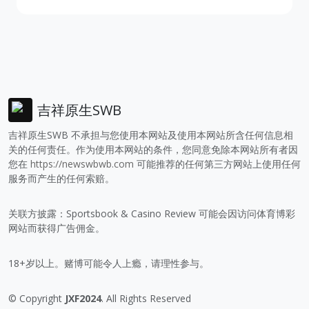
吉祥原生SWB
吉祥原生SWB 不承担与您使用本网站及使用本网站所含任何信息相
关的任何责任。作为使用本网站的条件，您同意免除本网站所有者因
您在
https://newswbwb.com
可能推荐的任何第三方网站上使用任何
服务而产生的任何索赔。
关联方披露：Sportsbook & Casino Review 可能会因访问体育博彩
网站而获得广告佣金。
18+岁以上。赌博可能令人上瘾，请理性参与。
© Copyright
JXF2024
. All Rights Reserved