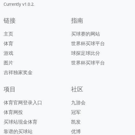
Currently v1.0.2.
链接
指南
主页
买球赛的网站
体育
世界杯买球平台
游戏
球探足球比分
图片
世界杯买球平台
吉祥独家奖金
项目
社区
体育官网登录入口
九游会
体育网投
冠军
买球站现金体育
凯发
靠谱的买球站
优博