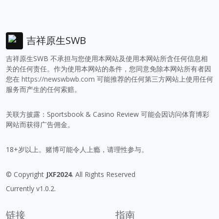
吉祥原生SWB
吉祥原生SWB 不承担与您使用本网站及使用本网站所含任何信息相
关的任何责任。作为使用本网站的条件，您同意免除本网站所有者因
您在
https://newswbwb.com
可能推荐的任何第三方网站上使用任何
服务而产生的任何索赔。
关联方披露：Sportsbook & Casino Review 可能会因访问体育博彩
网站而获得广告佣金。
18+岁以上。赌博可能令人上瘾，请理性参与。
© Copyright
JXF2024
. All Rights Reserved
Currently v1.0.2.
链接
指南