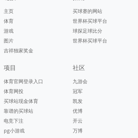
主页
买球赛的网站
体育
世界杯买球平台
游戏
球探足球比分
图片
世界杯买球平台
吉祥独家奖金
项目
社区
体育官网登录入口
九游会
体育网投
冠军
买球站现金体育
凯发
靠谱的买球站
优博
电竞下注
开云
pg小游戏
万博