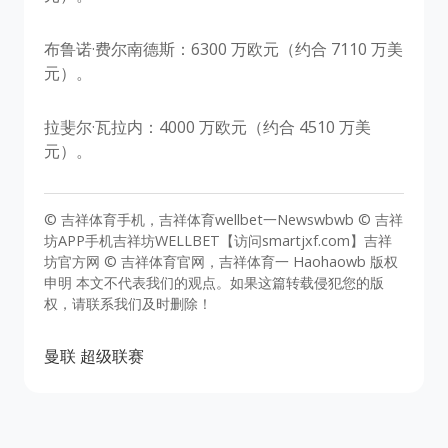
布鲁诺·费尔南德斯：6300 万欧元（约合 7110 万美
元）。
拉斐尔·瓦拉内：4000 万欧元（约合 4510 万美
元）。
© 吉祥体育手机，吉祥体育wellbet一Newswbwb © 吉祥
坊APP手机吉祥坊WELLBET【访问smartjxf.com】吉祥
坊官方网 © 吉祥体育官网，吉祥体育一 Haohaowb 版权
申明 本文不代表我们的观点。如果这篇转载侵犯您的版
权，请联系我们及时删除！
曼联
超级联赛