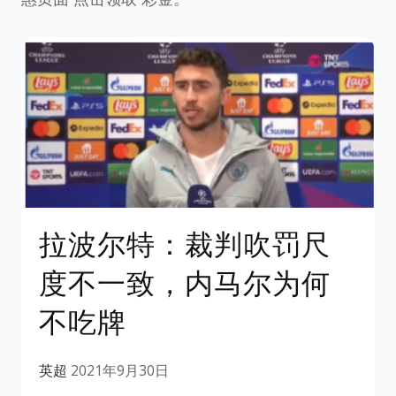
拉波尔特：裁判吹罚尺
度不一致，内马尔为何
不吃牌
英超
2021年9月30日