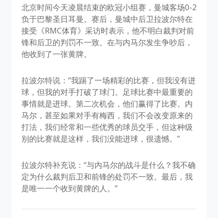
北京时间今天凌晨结束的欧冠小组赛，曼城客场0-2
负于巴黎圣日耳曼。赛后，曼城中后卫拉波尔特在
接受《RMC体育》采访时表示，他不明白裁判对前
锋和后卫的判罚不一致。在与内马尔发生争吵后，
他收到了一张黄牌。
拉波尔特说：“我踢了一场精彩的比赛，但我没有进
球，但我的对手打破了球门。足球比赛中最重要的
事情就是进球。第二次机会，他们赢得了比赛。内
马尔，甚至如果对手有梅西，我们不会改变原来的
打法，我们经常和一些优秀的球员交手，但这种级
别的比赛就是这样，我们没能进球，很遗憾。”
拉波尔特补充说：“与内马尔的战斗是什么？我不确
定为什么裁判后卫和前锋的处罚不一致。最后，我
是唯一一个收到黄牌的人。”