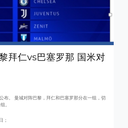
黎拜仁vs巴塞罗那 国米对
结果公布。 曼城对阵巴黎，拜仁和巴塞罗那分在一组，切
一组。
日；