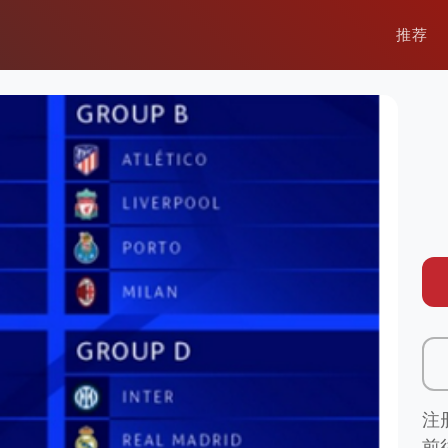
推荐
注
前