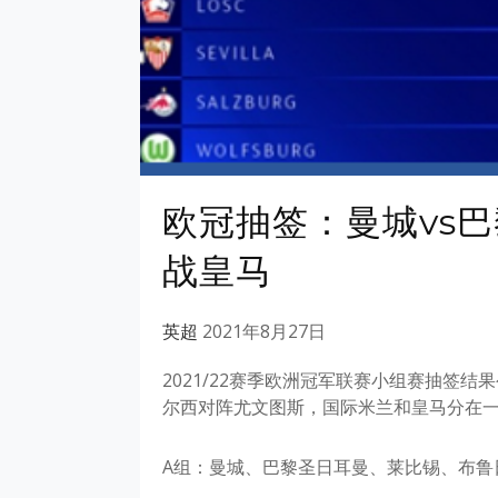
欧冠抽签：曼城vs巴
战皇马
英超
2021年8月27日
2021/22赛季欧洲冠军联赛小组赛抽签
尔西对阵尤文图斯，国际米兰和皇马分在
A组：曼城、巴黎圣日耳曼、莱比锡、布鲁