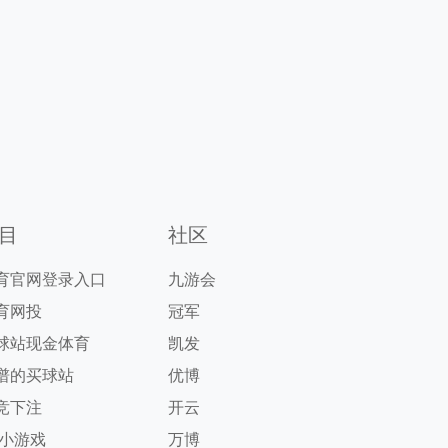
目
社区
育官网登录入口
九游会
育网投
冠军
球站现金体育
凯发
谱的买球站
优博
竞下注
开云
g小游戏
万博