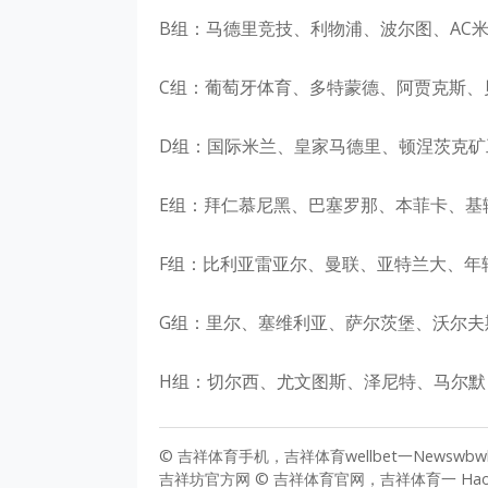
B组：马德里竞技、利物浦、波尔图、AC
C组：葡萄牙体育、多特蒙德、阿贾克斯、
D组：国际米兰、皇家马德里、顿涅茨克矿
E组：拜仁慕尼黑、巴塞罗那、本菲卡、基
F组：比利亚雷亚尔、曼联、亚特兰大、年
G组：里尔、塞维利亚、萨尔茨堡、沃尔夫
H组：切尔西、尤文图斯、泽尼特、马尔默
© 吉祥体育手机，吉祥体育wellbet一Newswbwb
吉祥坊官方网 © 吉祥体育官网，吉祥体育一 Ha