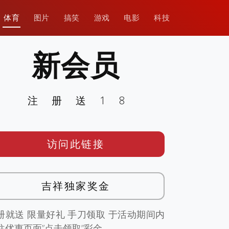
体育
图片
搞笑
游戏
电影
科技
新会员
注册送18
访问此链接
吉祥独家奖金
册就送 限量好礼 手刀领取 于活动期间内
往优惠页面”点击领取”彩金。