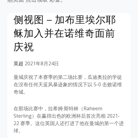
侧视图 – 加布里埃尔耶
稣加入并在诺维奇面前
庆祝
英超
2021年8月24日
曼城庆祝了本赛季的第二场比赛，瓜迪奥拉的学徒
在没有任何天蓝风暴迹象的情况下以 5-0 击败诺维
奇城。
在那场比赛中，拉希姆·斯特林（Raheem
Sterling）在赢得出色的欧洲杯后首次亮相 2021-
22 赛季。这位英国人还打进了他在曼城的第一个进
球。