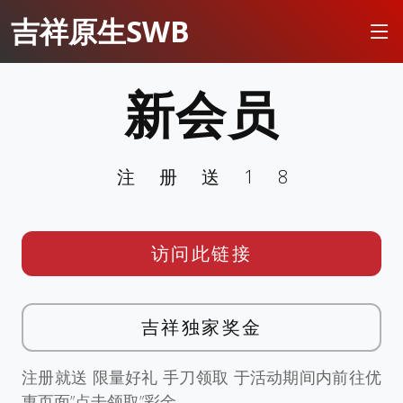
吉祥原生SWB
新会员
注册送18
访问此链接
吉祥独家奖金
注册就送 限量好礼 手刀领取 于活动期间内前往优
惠页面”点击领取”彩金。