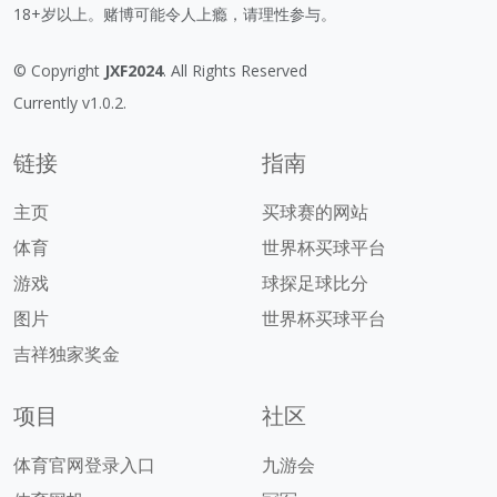
18+岁以上。赌博可能令人上瘾，请理性参与。
© Copyright
JXF2024
. All Rights Reserved
Currently v1.0.2.
链接
指南
主页
买球赛的网站
体育
世界杯买球平台
游戏
球探足球比分
图片
世界杯买球平台
吉祥独家奖金
项目
社区
体育官网登录入口
九游会