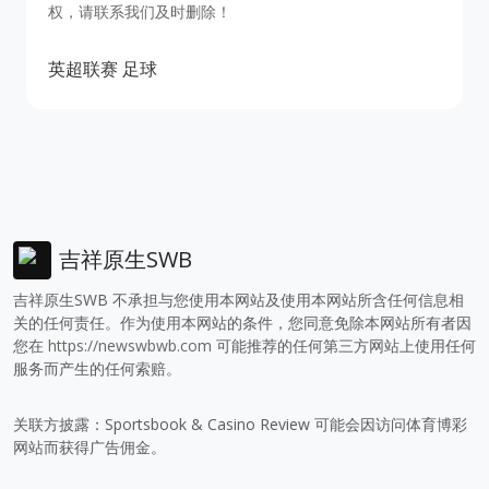
权，请联系我们及时删除！
英超联赛
足球
吉祥原生SWB
吉祥原生SWB 不承担与您使用本网站及使用本网站所含任何信息相
关的任何责任。作为使用本网站的条件，您同意免除本网站所有者因
您在
https://newswbwb.com
可能推荐的任何第三方网站上使用任何
服务而产生的任何索赔。
关联方披露：Sportsbook & Casino Review 可能会因访问体育博彩
网站而获得广告佣金。