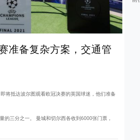
赛准备复杂方案，交通管
名即将抵达波尔图观看欧冠决赛的英国球迷，他们准备
量的三分之一。 曼城和切尔西各收到6000张门票，