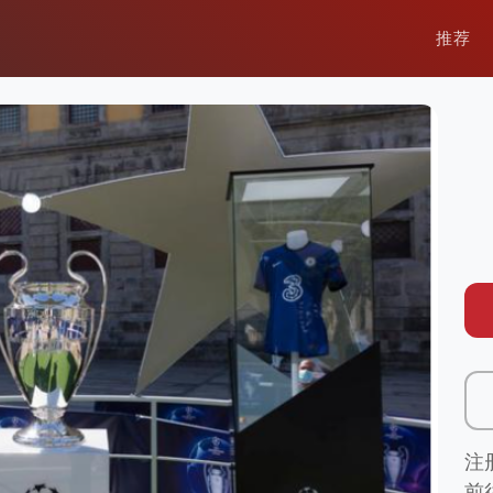
推荐
注
前