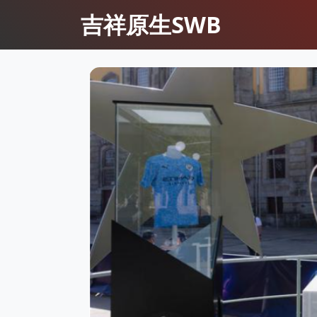
吉祥原生SWB