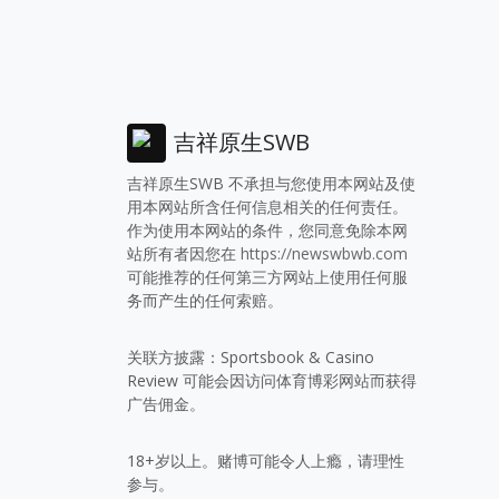
吉祥原生SWB
吉祥原生SWB 不承担与您使用本网站及使
用本网站所含任何信息相关的任何责任。
作为使用本网站的条件，您同意免除本网
站所有者因您在
https://newswbwb.com
可能推荐的任何第三方网站上使用任何服
务而产生的任何索赔。
关联方披露：Sportsbook & Casino
Review 可能会因访问体育博彩网站而获得
广告佣金。
18+岁以上。赌博可能令人上瘾，请理性
参与。