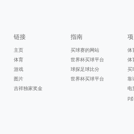
链接
指南
项
主页
买球赛的网站
体
体育
世界杯买球平台
体
游戏
球探足球比分
买
图片
世界杯买球平台
靠
吉祥独家奖金
电
p