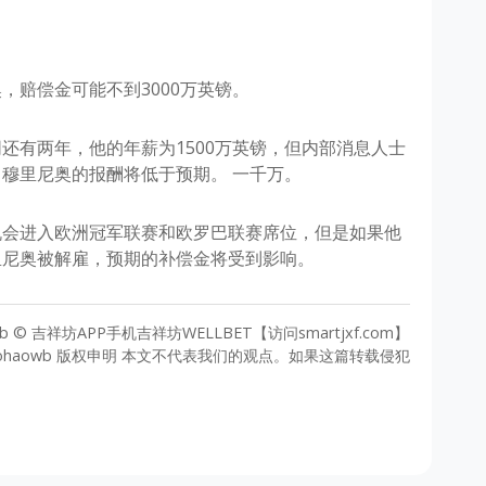
，赔偿金可能不到3000万英镑。
还有两年，他的年薪为1500万英镑，但内部消息人士
穆里尼奥的报酬将低于预期。 一千万。
机会进入欧洲冠军联赛和欧罗巴联赛席位，但是如果他
里尼奥被解雇，预期的补偿金将受到影响。
 © 吉祥坊APP手机吉祥坊WELLBET【访问smartjxf.com】
ohaowb 版权申明 本文不代表我们的观点。如果这篇转载侵犯