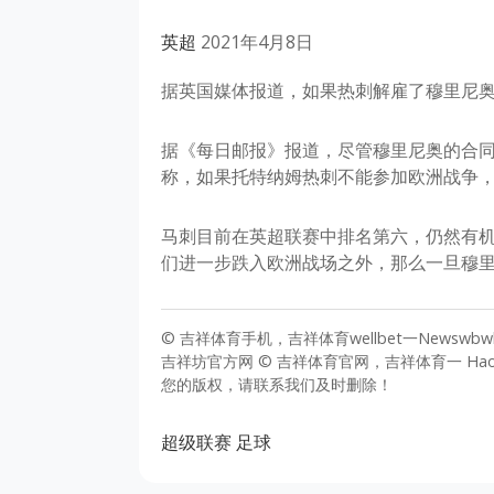
英超
2021年4月8日
据英国媒体报道，如果热刺解雇了穆里尼奥
据《每日邮报》报道，尽管穆里尼奥的合同
称，如果托特纳姆热刺不能参加欧洲战争，
马刺目前在英超联赛中排名第六，仍然有
们进一步跌入欧洲战场之外，那么一旦穆
© 吉祥体育手机，吉祥体育wellbet一Newswbwb
吉祥坊官方网 © 吉祥体育官网，吉祥体育一 Ha
您的版权，请联系我们及时删除！
超级联赛
足球