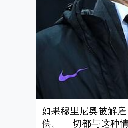
如果穆里尼奥被解雇
偿。 一切都与这种