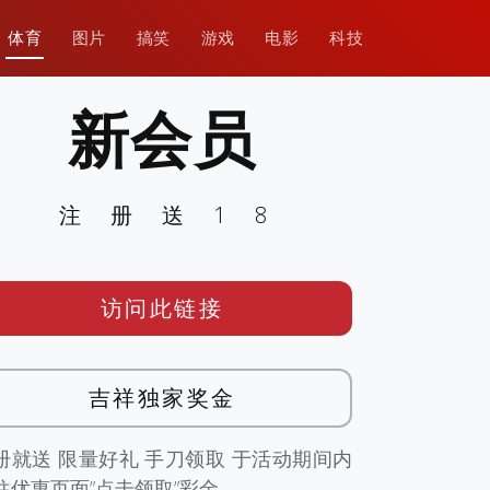
体育
图片
搞笑
游戏
电影
科技
新会员
注册送18
访问此链接
吉祥独家奖金
册就送 限量好礼 手刀领取 于活动期间内
往优惠页面”点击领取”彩金。