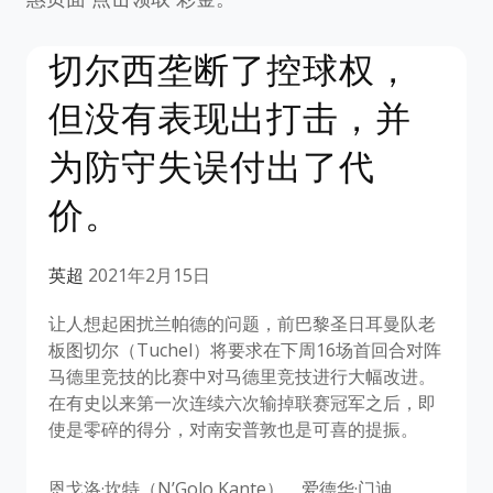
切尔西垄断了控球权，
但没有表现出打击，并
为防守失误付出了代
价。
英超
2021年2月15日
让人想起困扰兰帕德的问题，前巴黎圣日耳曼队老
板图切尔（Tuchel）将要求在下周16场首回合对阵
马德里竞技的比赛中对马德里竞技进行大幅改进。
在有史以来第一次连续六次输掉联赛冠军之后，即
使是零碎的得分，对南安普敦也是可喜的提振。
恩戈洛·坎特（N’Golo Kante），爱德华·门迪