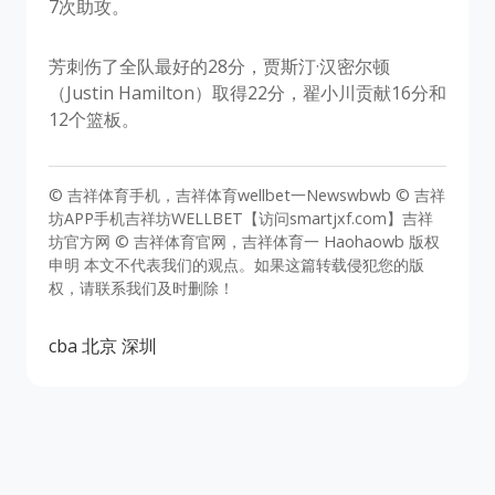
7次助攻。
芳刺伤了全队最好的28分，贾斯汀·汉密尔顿
（Justin Hamilton）取得22分，翟小川贡献16分和
12个篮板。
© 吉祥体育手机，吉祥体育wellbet一Newswbwb © 吉祥
坊APP手机吉祥坊WELLBET【访问smartjxf.com】吉祥
坊官方网 © 吉祥体育官网，吉祥体育一 Haohaowb 版权
申明 本文不代表我们的观点。如果这篇转载侵犯您的版
权，请联系我们及时删除！
cba
北京
深圳