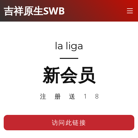
吉祥原生SWB
la liga
新会员
注册送18
访问此链接