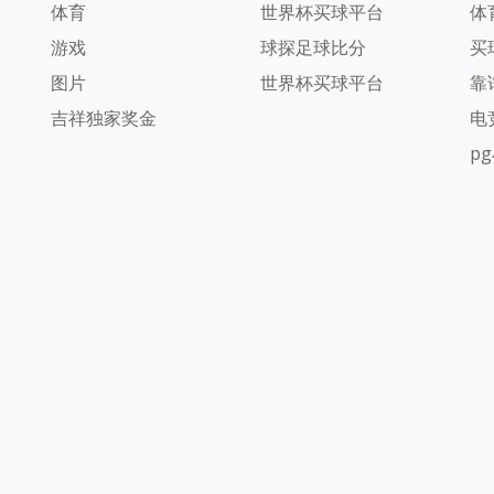
体育
世界杯买球平台
体
游戏
球探足球比分
买
图片
世界杯买球平台
靠
吉祥独家奖金
电
p