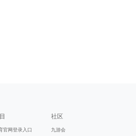
目
社区
育官网登录入口
九游会