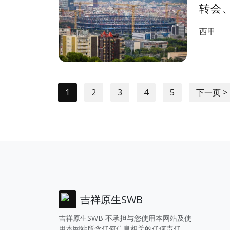
转会
西甲
1
2
3
4
5
下一页 >
吉祥原生SWB
吉祥原生SWB 不承担与您使用本网站及使
用本网站所含任何信息相关的任何责任。