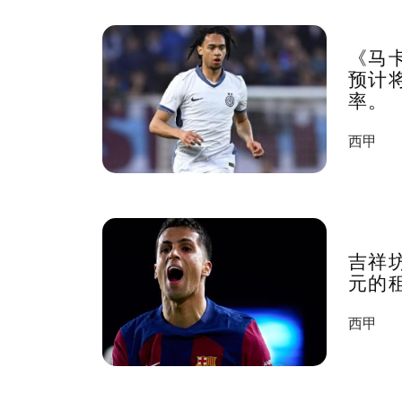
《马
预计
率。
西甲
吉祥坊
元的
西甲