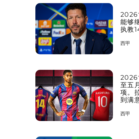
20
能够
执教1
西甲
20
至五
项。
到满
西甲