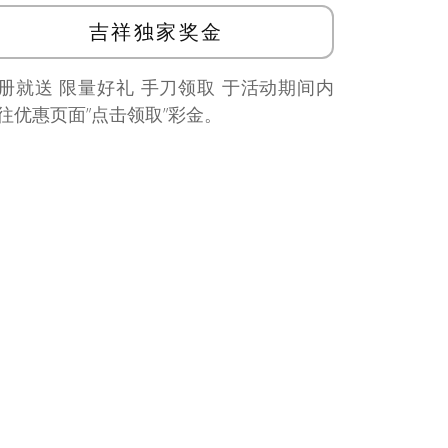
吉祥独家奖金
册就送 限量好礼 手刀领取 于活动期间内
往优惠页面”点击领取”彩金。