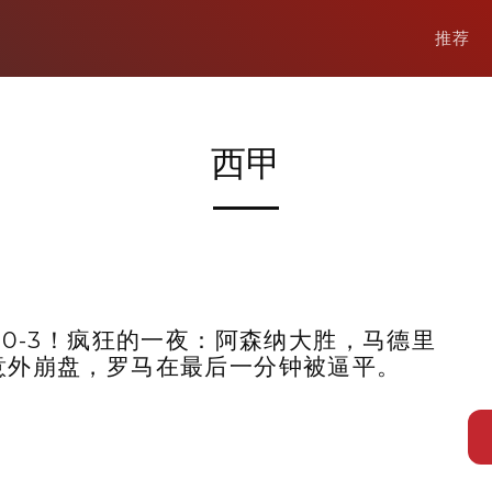
推荐
西甲
！0-3！疯狂的一夜：阿森纳大胜，马德里
意外崩盘，罗马在最后一分钟被逼平。