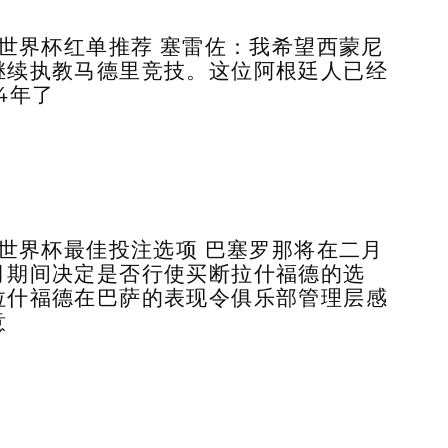
26世界杯红单推荐 塞雷佐：我希望西蒙尼
继续执教马德里竞技。这位阿根廷人已经
4年了
26世界杯最佳投注选项 巴塞罗那将在二月
月期间决定是否行使买断拉什福德的选
拉什福德在巴萨的表现令俱乐部管理层感
意