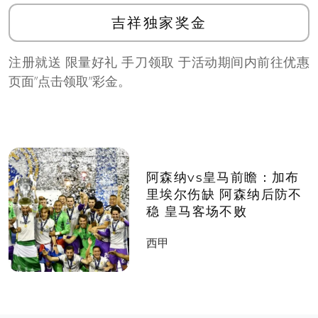
吉祥独家奖金
注册就送 限量好礼 手刀领取 于活动期间内前往优惠
页面”点击领取”彩金。
阿森纳vs皇马前瞻：加布
里埃尔伤缺 阿森纳后防不
稳 皇马客场不败
西甲