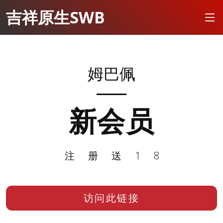
吉祥原生SWB
姆巴佩
新会员
注册送18
访问此链接