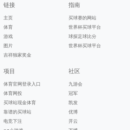
链接
指南
主页
买球赛的网站
体育
世界杯买球平台
游戏
球探足球比分
图片
世界杯买球平台
吉祥独家奖金
项目
社区
体育官网登录入口
九游会
体育网投
冠军
买球站现金体育
凯发
靠谱的买球站
优博
电竞下注
开云