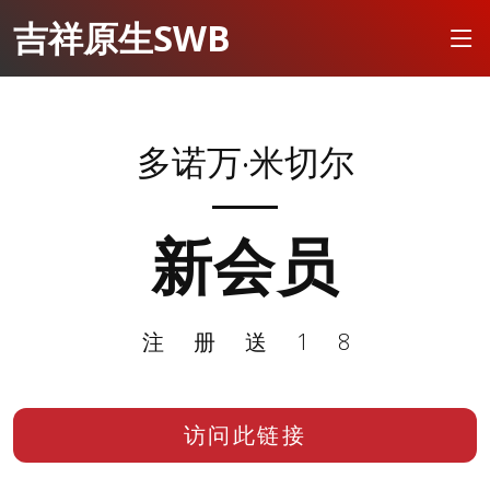
吉祥原生SWB
多诺万·米切尔
新会员
注册送18
访问此链接