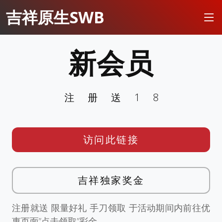
吉祥原生SWB
新会员
注册送18
访问此链接
吉祥独家奖金
注册就送 限量好礼 手刀领取 于活动期间内前往优
惠页面”点击领取”彩金。