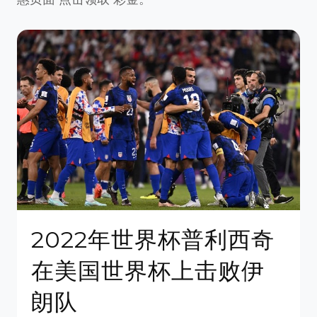
2022年世界杯普利西奇
在美国世界杯上击败伊
朗队