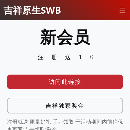
吉祥原生SWB
新会员
注册送18
访问此链接
吉祥独家奖金
注册就送 限量好礼 手刀领取 于活动期间内前往优
惠页面”点击领取”彩金。