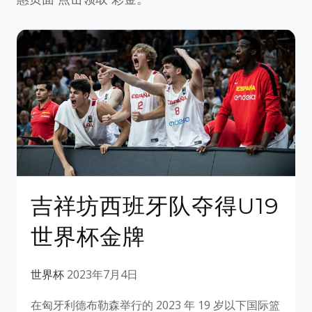
吉祥坊西班牙队夺得U19
世界杯金牌
世界杯
2023年7月4日
在匈牙利德布勒森举行的 2023 年 19 岁以下国际篮