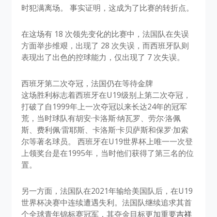
时犯满离场。 事实证明，这成为了比赛的转折点。
在这场有 18 次领先变化的比赛中，法国队在失误
方面举步维艰，出现了 28 次失误，而西班牙队则
表现出了出色的控球能力，仅出现了 7 次失误。
西班牙第二次夺冠，法国仍在等待金牌
这场胜利标志着西班牙在U19级别上第二次夺冠，
打破了自1999年上一次夺冠以来长达24年的冠军
荒，当时球队有胡安·卡洛斯·纳瓦罗、劳尔·洛佩
斯、费利佩·雷耶斯、卡洛斯·卡贝萨斯和保罗·加索
尔等著名球员。 西班牙在U19世界杯上唯一一次登
上领奖台是在1995年，当时他们获得了第三名的位
置。
另一方面，法国队在2021年输给美国队后，在U19
世界杯决赛中连续遭遇失利。法国队继续追求其首
个全球青年锦标赛冠军，其夺金目标更加重要
吉祥