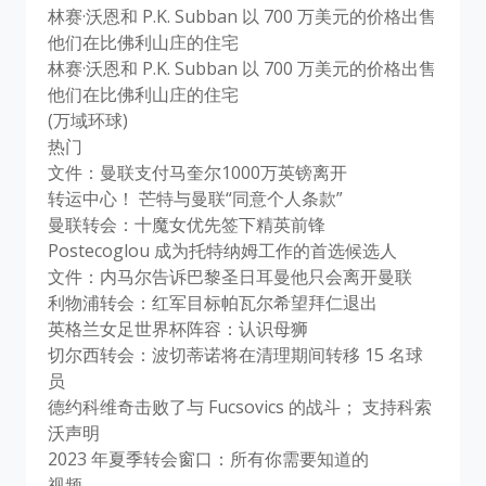
林赛·沃恩和 P.K. Subban 以 700 万美元的价格出售
他们在比佛利山庄的住宅
林赛·沃恩和 P.K. Subban 以 700 万美元的价格出售
他们在比佛利山庄的住宅
(万域环球)
热门
文件：曼联支付马奎尔1000万英镑离开
转运中心！ 芒特与曼联“同意个人条款”
曼联转会：十魔女优先签下精英前锋
Postecoglou 成为托特纳姆工作的首选候选人
文件：内马尔告诉巴黎圣日耳曼他只会离开曼联
利物浦转会：红军目标帕瓦尔希望拜仁退出
英格兰女足世界杯阵容：认识母狮
切尔西转会：波切蒂诺将在清理期间转移 15 名球
员
德约科维奇击败了与 Fucsovics 的战斗； 支持科索
沃声明
2023 年夏季转会窗口：所有你需要知道的
视频