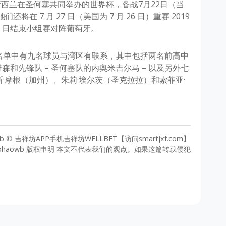
西兰在圣何塞共同举办的世界杯，备战7月22日（当
将在 7 月 27 日（美国为 7 月 26 日）重赛 2019
1 日结束小组赛对阵葡萄牙。
员名单中有九名球员与湾区有联系，其中包括两名前高中
维森和先锋队 – 圣何塞队的内奥米吉尔马 – 以及另外七
·摩根（加州）、朱莉·埃尔茨（圣克拉拉）和索菲亚·
 © 吉祥坊APP手机吉祥坊WELLBET【访问smartjxf.com】
ohaowb 版权申明 本文不代表我们的观点。如果这篇转载侵犯