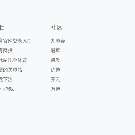
目
社区
育官网登录入口
九游会
育网投
冠军
球站现金体育
凯发
谱的买球站
优博
竞下注
开云
g小游戏
万博