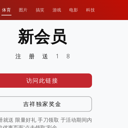
体育
图片
搞笑
游戏
电影
科技
新会员
注册送18
访问此链接
吉祥独家奖金
册就送 限量好礼 手刀领取 于活动期间内
往优惠页面”点击领取”彩金。