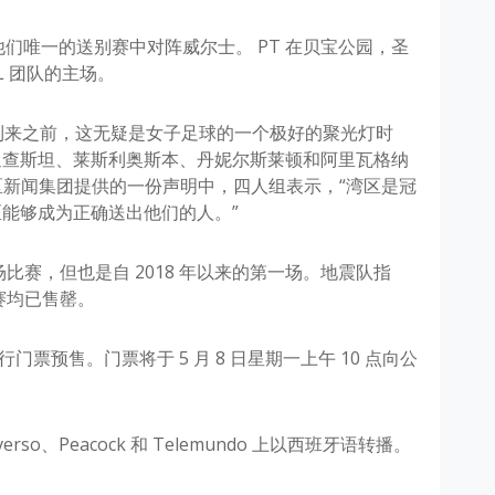
 点在他们唯一的送别赛中对阵威尔士。 PT 在贝宝公园，圣
L 团队的主场。
年春季到来之前，这无疑是女子足球的一个极好的聚光灯时
迪查斯坦、莱斯利奥斯本、丹妮尔斯莱顿和阿里瓦格纳
区新闻集团提供的一份声明中，四人组表示，“湾区是冠
能够成为正确送出他们的人。”
场比赛，但也是自 2018 年以来的第一场。地震队指
赛均已售罄。
进行门票预售。门票将于 5 月 8 日星期一上午 10 点向公
rso、Peacock 和 Telemundo 上以西班牙语转播。