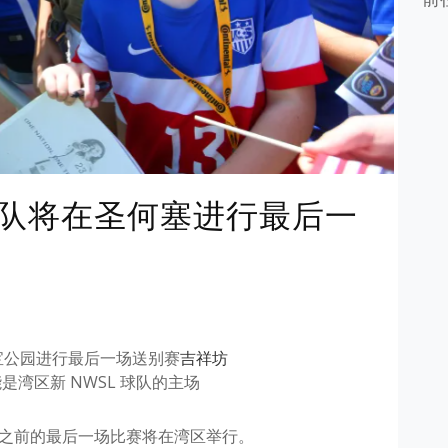
队将在圣何塞进行最后一
贝宝公园进行最后一场送别赛
吉祥坊
湾区新 NWSL 球队的主场
界杯之前的最后一场比赛将在湾区举行。