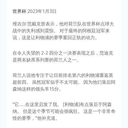
世界杯
2023年1月3日
维吉尔·范戴克曾表示，他对荷兰队在世界杯点球大
战中的失利感到震惊。 对于最终的阿根廷冠军来
说，这是让利物浦的赛季重回正轨的动力。
在令人失望的 2-2 四分之一决赛表现之后，范迪克
是两名缺席系列赛的荷兰人之一。
荷兰人说他专注于让目前排名第六的利物浦重返英
超前四。 虽然冠军似乎不太可能。 因为他们落后阿
森纳这样的领头羊15分。
“它……在这里启发了我。 [利物浦]有点落后于阿森
纳。 但是这个季节可能会很疯狂。 这是一个非常奇
怪的赛季，”他补充道。