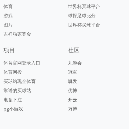
体育
世界杯买球平台
游戏
球探足球比分
图片
世界杯买球平台
吉祥独家奖金
项目
社区
体育官网登录入口
九游会
体育网投
冠军
买球站现金体育
凯发
靠谱的买球站
优博
电竞下注
开云
pg小游戏
万博