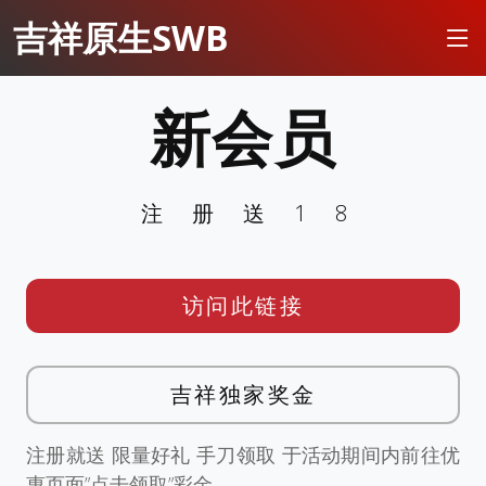
吉祥原生SWB
新会员
注册送18
访问此链接
吉祥独家奖金
注册就送 限量好礼 手刀领取 于活动期间内前往优
惠页面”点击领取”彩金。