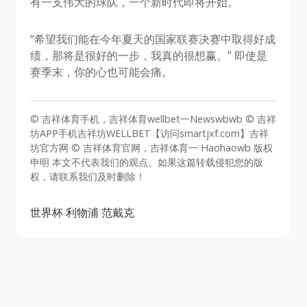
有一支伟大的球队，一个新时代即将开始。
“希望我们能在今年夏天的国家联赛决赛中取得好成
绩，那将是很好的一步，我真的很想赢。” 即使是
赛季末，你的心也可能会痛。
© 吉祥体育手机，吉祥体育wellbet一Newswbwb © 吉祥
坊APP手机吉祥坊WELLBET【访问smartjxf.com】吉祥
坊官方网 © 吉祥体育官网，吉祥体育一 Haohaowb 版权
申明 本文不代表我们的观点。如果这篇转载侵犯您的版
权，请联系我们及时删除！
世界杯
利物浦
范戴克