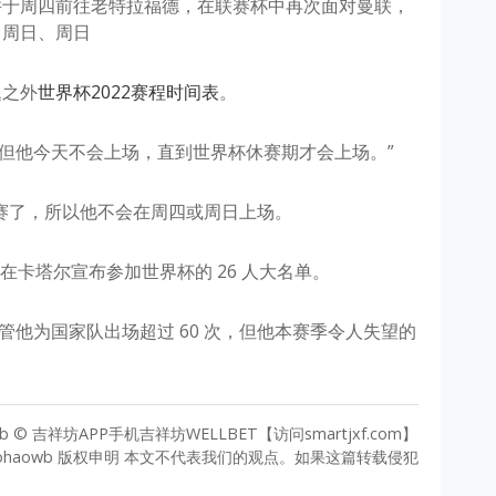
，并于周四前往老特拉福德，在联赛杯中再次面对曼联，
。周日、周日
题之外
世界杯2022赛程时间表
。
“但他今天不会上场，直到世界杯休赛期才会上场。”
赛了，所以他不会在周四或周日上场。
8 日在卡塔尔宣布参加世界杯的 26 人大名单。
尽管他为国家队出场超过 60 次，但他本赛季令人失望的
 © 吉祥坊APP手机吉祥坊WELLBET【访问smartjxf.com】
ohaowb 版权申明 本文不代表我们的观点。如果这篇转载侵犯