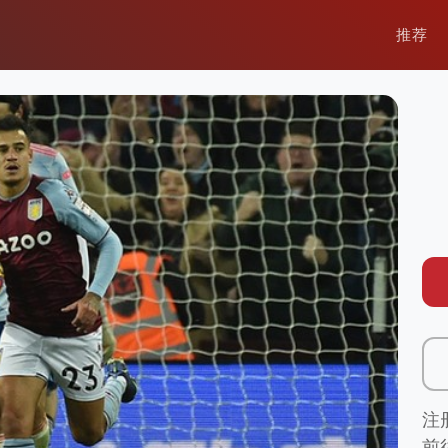
推荐
注
前