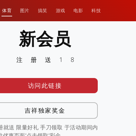
体育
图片
搞笑
游戏
电影
科技
新会员
注册送18
访问此链接
吉祥独家奖金
册就送 限量好礼 手刀领取 于活动期间内
往优惠页面”点击领取”彩金。