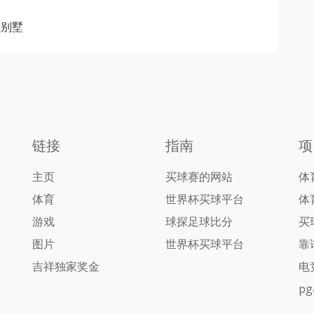
顿别墅
链接
指南
项
主页
买球赛的网站
体
体育
世界杯买球平台
体
游戏
球探足球比分
买
图片
世界杯买球平台
靠
吉祥独家奖金
电
p