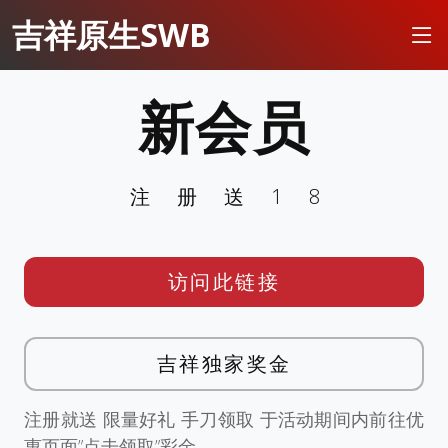
吉祥原生SWB
新会员
注册送18
访问此链接
吉祥独家奖金
注册就送 限量好礼 手刀领取 于活动期间内前往优
惠页面”点击领取”彩金。