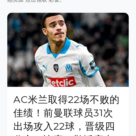
AC米兰取得22场不败的
佳绩！前曼联球员31次
出场攻入22球，晋级四