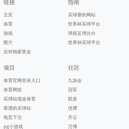
链接
指南
主页
买球赛的网站
体育
世界杯买球平台
游戏
球探足球比分
图片
世界杯买球平台
吉祥独家奖金
项目
社区
体育官网登录入口
九游会
体育网投
冠军
买球站现金体育
凯发
靠谱的买球站
优博
电竞下注
开云
pg小游戏
万博