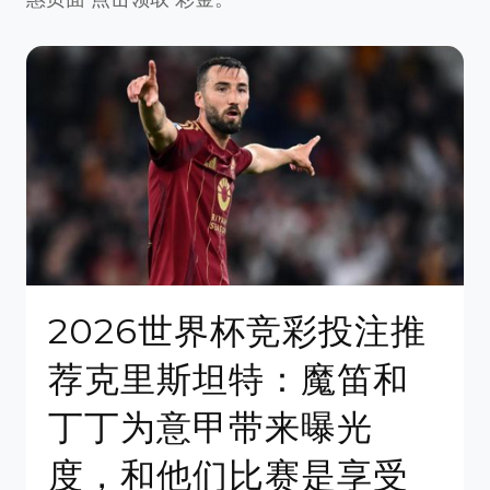
2026世界杯竞彩投注推
荐克里斯坦特：魔笛和
丁丁为意甲带来曝光
度，和他们比赛是享受