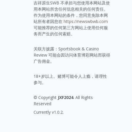
吉祥原生SWB 不承担与您使用本网站及使
用本网站所含任何信息相关的任何责任。
作为使用本网站的条件，您同意免除本网
站所有者因您在
https://newswbwb.com
可能推荐的任何第三方网站上使用任何服
务而产生的任何索赔。
关联方披露：Sportsbook & Casino
Review 可能会因访问体育博彩网站而获得
广告佣金。
18+岁以上。赌博可能令人上瘾，请理性
参与。
© Copyright
JXF2024
. All Rights
Reserved
Currently v1.0.2.