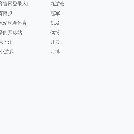
育官网登录入口
九游会
育网投
冠军
球站现金体育
凯发
谱的买球站
优博
竞下注
开云
g小游戏
万博