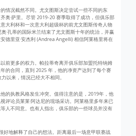
后的情况截然不同。尤文图斯决定尝试一些不同的东
·萨里。尽管 2019-20 赛季取得了成功，但俱乐部
次意大利杯和一次意大利超级杯的前尤文图斯传奇人物
尼奥·孔蒂的国际米兰结束了尤文图斯十年的统治，并赢
·安杰利 (Andrea Angelli) 相信阿莱格里将在
比以前更多的权力。帕拉蒂奇离开俱乐部加盟托特纳姆
的合同，直到 2025 年，他的净资产达到了每个赛
部效力以来，情况已经大不相同。
他的执教风格发生冲突。值得注意的是，2019年，他
视评论员莱莱·阿达尼的现场采访。阿莱格里多年来已
尼等人不同意。也有人指出，俱乐部的一些球员并没有
会上很好地解释了自己的想法。距离最后一场意甲联赛战