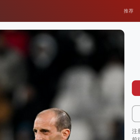
推荐
注
前