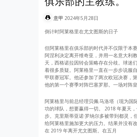
俱乐部的主教练。
意甲
2024年5月28日
倒计时阿莱格里在尤文图斯的日子
但阿莱格里在俱乐部的时代并不仅限于本赛季
阿涅利决定离开维奇亚，并用一名意大利教练取
天，西格诺拉因转会策略存在分歧。球迷
着很多质疑。阿莱格里一直在一步步说服自
甲联赛冠军。他还参加了两次欧冠决赛，
他的第一个赛季对阵巴塞罗那。一场对阵
阿莱格里与前总经理贝佩·马洛塔（现为国
功的球队，想要赢得一切。 2018 年夏
步。克里斯蒂亚诺·罗纳尔多被带到都灵，
给阿莱格里施加更大的压力。结果并没有
在 2019 年离开尤文图斯。在五月