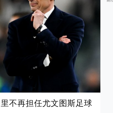
格里不再担任尤文图斯足球