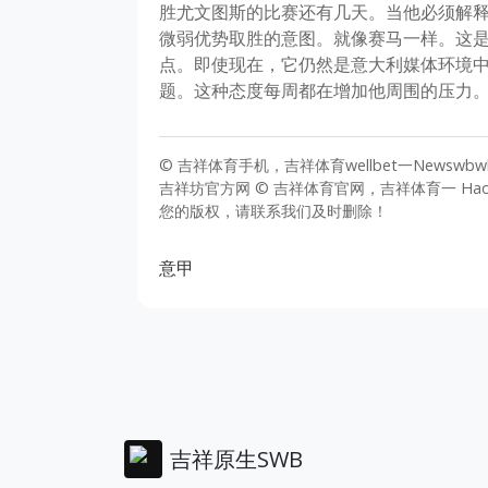
胜尤文图斯的比赛还有几天。当他必须解
微弱优势取胜的意图。就像赛马一样。这
点。即使现在，它仍然是意大利媒体环境
题。这种态度每周都在增加他周围的压力
© 吉祥体育手机，吉祥体育wellbet一Newswbwb
吉祥坊官方网 © 吉祥体育官网，吉祥体育一 Ha
您的版权，请联系我们及时删除！
意甲
吉祥原生SWB