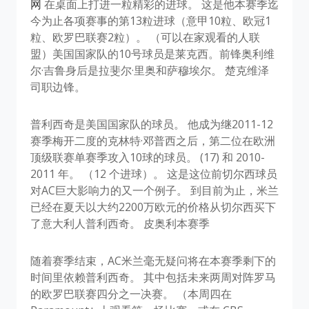
网
在桌面上打进一粒精彩的进球。 这是他本赛季迄
今为止各项赛事的第13粒进球（意甲10粒、欧冠1
粒、欧罗巴联赛2粒）。 （可以在家观看的人联
盟）美国国家队的10号球员是莱克西。前锋奥利维
尔·吉鲁身后是拉斐尔·里奥和萨穆埃尔。 楚克维泽
司职边锋。
普利西奇是美国国家队的球员。 他成为继2011-12
赛季梅开二度的克林特·邓普西之后，第二位在欧洲
顶级联赛单赛季攻入10球的球员。 (17) 和 2010-
2011 年。 （12 个进球）。 这是这位前切尔西球员
对AC巨大影响力的又一个例子。 到目前为止，米兰
已经在夏天以大约2200万欧元的价格从切尔西买下
了意大利人普利西奇。 皮奥利本赛季
随着赛季结束，AC米兰毫无疑问将在本赛季剩下的
时间里依赖普利西奇。 其中包括未来两周对阵罗马
的欧罗巴联赛四分之一决赛。 （本周四在