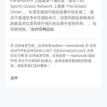
Paramount+ 上观看第一场比赛，或在 CBS
Sports Golazo Network 上观看 The Golazo
Show）。 红黑军团很可能在联赛中排名第二，落
后于曼城竞争对手国际米兰，但普利西在前锋身后
的新战术位置有助于他们在比赛中发挥作用。 。 玩
得更危险。”
吉祥官网总站
© 吉祥体育手机，吉祥体育wellbet一Newswbwb © 吉祥
坊APP手机吉祥坊WELLBET【访问smartjxf.com】吉祥
坊官方网 © 吉祥体育官网，吉祥体育一 Haohaowb 版权
申明 本文不代表我们的观点。如果这篇转载侵犯您的版
权，请联系我们及时删除！
意甲