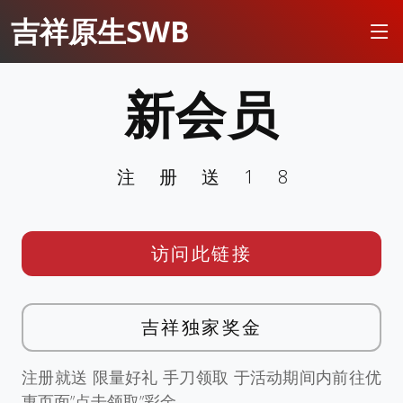
吉祥原生SWB
新会员
注册送18
访问此链接
吉祥独家奖金
注册就送 限量好礼 手刀领取 于活动期间内前往优
惠页面”点击领取”彩金。