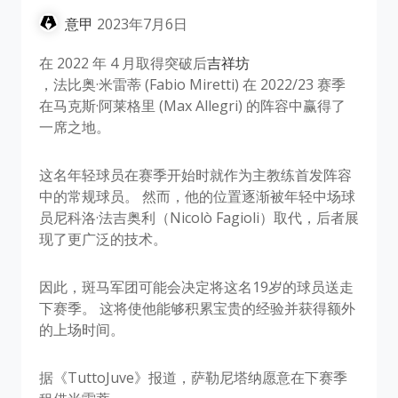
意甲
2023年7月6日
在 2022 年 4 月取得突破后
吉祥坊
，法比奥·米雷蒂 (Fabio Miretti) 在 2022/23 赛季
在马克斯·阿莱格里 (Max Allegri) 的阵容中赢得了
一席之地。
这名年轻球员在赛季开始时就作为主教练首发阵容
中的常规球员。 然而，他的位置逐渐被年轻中场球
员尼科洛·法吉奥利（Nicolò Fagioli）取代，后者展
现了更广泛的技术。
因此，斑马军团可能会决定将这名19岁的球员送走
下赛季。 这将使他能够积累宝贵的经验并获得额外
的上场时间。
据《TuttoJuve》报道，萨勒尼塔纳愿意在下赛季