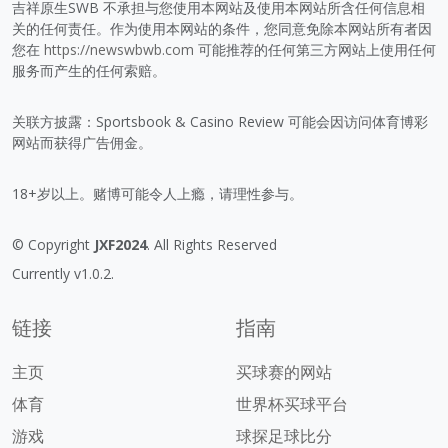
吉祥原生SWB 不承担与您使用本网站及使用本网站所含任何信息相
关的任何责任。作为使用本网站的条件，您同意免除本网站所有者因
您在
https://newswbwb.com
可能推荐的任何第三方网站上使用任何
服务而产生的任何索赔。
关联方披露：Sportsbook & Casino Review 可能会因访问体育博彩
网站而获得广告佣金。
18+岁以上。赌博可能令人上瘾，请理性参与。
© Copyright
JXF2024
. All Rights Reserved
Currently v1.0.2.
链接
指南
主页
买球赛的网站
体育
世界杯买球平台
游戏
球探足球比分