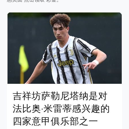
吉祥坊萨勒尼塔纳是对
法比奥·米雷蒂感兴趣的
四家意甲俱乐部之一