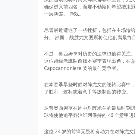
确保进入前四名，而那不勒斯则希望结束
一层阴谋。 游戏。
尽管最近遭遇了一些挫折，包括在主场输给 
分。 然而，战胜尤文图斯将使他们离最终
不过，奥西姆亨对历史的追求也值得关注
这位超级老鹰队前锋本赛季表现出色，在意
Capocannoniere 奖的最佳竞争者。
在本赛季早些时候对阵尤文的逆转比赛中，奥
了胜利，这标志着意甲等级制度的转变。
尽管奥西姆亨在周中对阵米兰的最后时刻
球将使他追平乔治维阿保持的 46 个意甲
这位 24 岁的前锋无疑将有动力在对阵