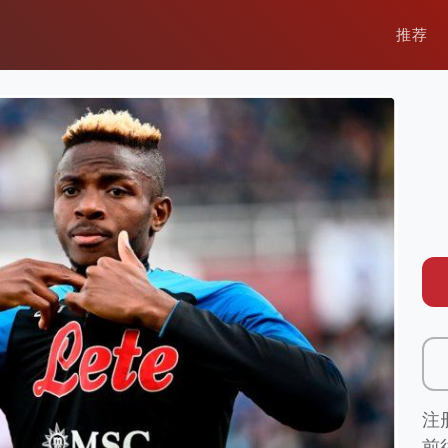
推荐
注
前