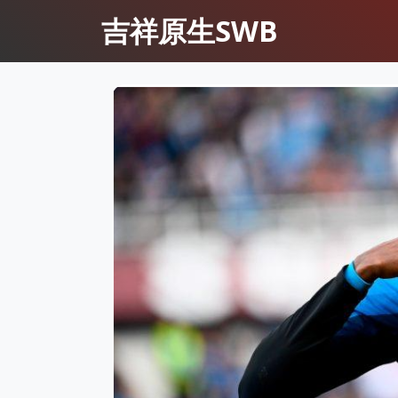
吉祥原生SWB