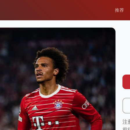
推荐
注
前