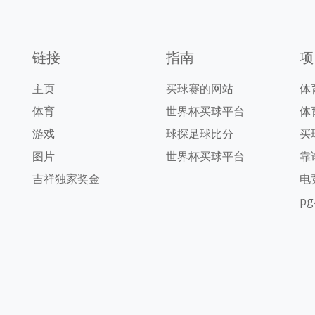
链接
指南
项
主页
买球赛的网站
体
体育
世界杯买球平台
体
游戏
球探足球比分
买
图片
世界杯买球平台
靠
吉祥独家奖金
电
p