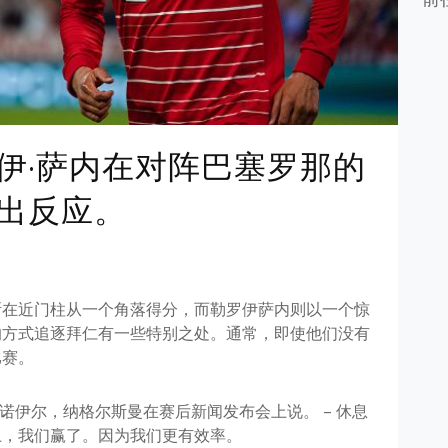
伊·萨内在对阵巴塞罗那的
出反应。
斯在近门柱从一个角落得分，而勒罗伊萨内则以一个惊
的方式追逐拜仁有一些特别之处。通常，即使他们没有
比赛。
诺伊尔，纳格尔斯曼在赛后新闻发布会上说。 – 休息
上，我们赢了。因为我们更有效率。