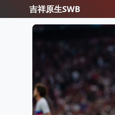
吉祥原生SWB