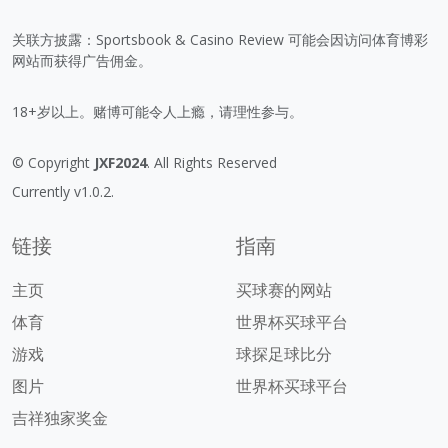
关联方披露：Sportsbook & Casino Review 可能会因访问体育博彩
网站而获得广告佣金。
18+岁以上。赌博可能令人上瘾，请理性参与。
© Copyright
JXF2024
. All Rights Reserved
Currently v1.0.2.
链接
指南
主页
买球赛的网站
体育
世界杯买球平台
游戏
球探足球比分
图片
世界杯买球平台
吉祥独家奖金