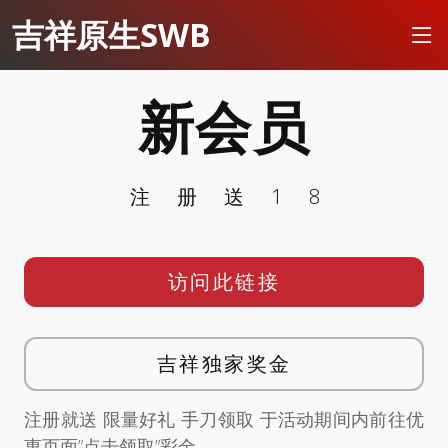
吉祥原生SWB
新会员
注册送18
访问此链接
吉祥独家奖金
注册就送 限量好礼 手刀领取 于活动期间内前往优
惠页面”点击领取”彩金。