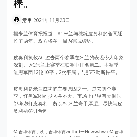
棒。
意甲
2021年11月23日
据米兰体育报报道，AC米兰与教练皮奥利的合同延
长了两年。双方将在一周内完成续约。
皮奥利执教AC 过去两个赛季在米兰的表现令人印象
深刻。 AC米兰上赛季在联赛中排名第二。本赛季，
红黑军团12轮10平，2次平局，与那不勒斯持平。
皮奥利是米兰成功的主要原因之一。过去两个赛
季，红黑军团的投入并不大。市场上已经有大俱乐
部考虑打皮奥利，所以AC米兰寄予厚望。尽快与皮
奥利斯签订合同
© 吉祥体育手机，吉祥体育wellbet一Newswbwb © 吉祥