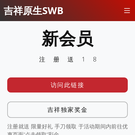
吉祥原生SWB
新会员
注册送18
访问此链接
吉祥独家奖金
注册就送 限量好礼 手刀领取 于活动期间内前往优
惠页面”点击领取”彩金。