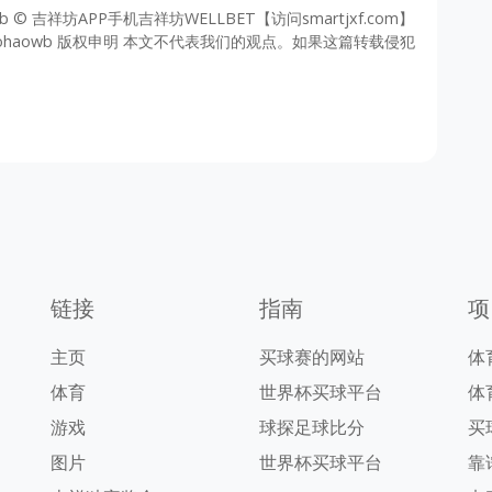
 © 吉祥坊APP手机吉祥坊WELLBET【访问smartjxf.com】
ohaowb 版权申明 本文不代表我们的观点。如果这篇转载侵犯
链接
指南
项
主页
买球赛的网站
体
体育
世界杯买球平台
体
游戏
球探足球比分
买
图片
世界杯买球平台
靠