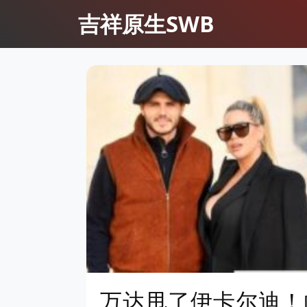
吉祥原生SWB
万达甩了伊卡尔迪！