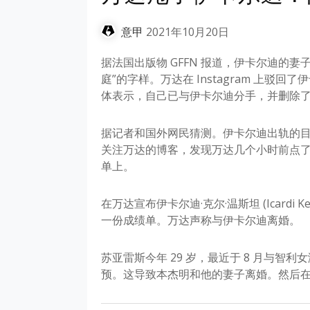
意甲
2021年10月20日
据法国出版物 GFFN 报道，伊卡尔迪的妻
庭”的字样。万达在 Instagram 上
体表示，自己已与伊卡尔迪分手，并删除
据记者和国外网民猜测。伊卡尔迪出轨的目
关注万达的博客，发现万达几个小时前点
单上。
在万达宣布伊卡尔迪·克尔·温斯坦 (Icardi 
一份成绩单。万达声称与伊卡尔迪离婚。
苏亚雷斯今年 29 岁，最近于 8 月与
预。这导致本杰明和他的妻子离婚。然后