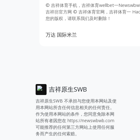
© 吉祥体育手机，吉祥体育wellbet一Newswbwb
吉祥坊官方网 © 吉祥体育官网，吉祥体育一 Ha
您的版权，请联系我们及时删除！
万达
国际米兰
吉祥原生SWB
吉祥原生SWB 不承担与您使用本网站及使
用本网站所含任何信息相关的任何责任。
作为使用本网站的条件，您同意免除本网
站所有者因您在
https://newswbwb.com
可能推荐的任何第三方网站上使用任何服
务而产生的任何索赔。