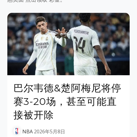
巴尔韦德&楚阿梅尼将停
赛3-20场，甚至可能直
接被开除
NBA
2026年5月8日