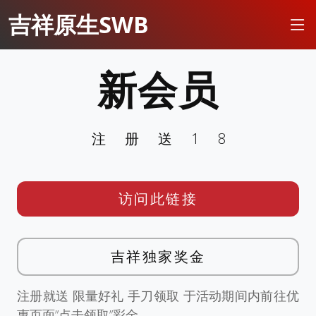
吉祥原生SWB
新会员
注册送18
访问此链接
吉祥独家奖金
注册就送 限量好礼 手刀领取 于活动期间内前往优
惠页面”点击领取”彩金。