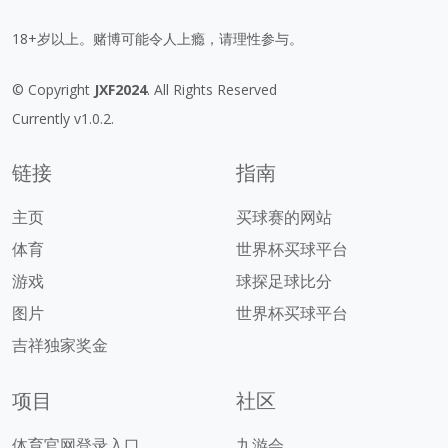
18+岁以上。赌博可能令人上瘾，请理性参与。
© Copyright
JXF2024
. All Rights Reserved
Currently v1.0.2.
链接
指南
主页
买球赛的网站
体育
世界杯买球平台
游戏
球探足球比分
图片
世界杯买球平台
吉祥独家奖金
项目
社区
体育官网登录入口
九游会